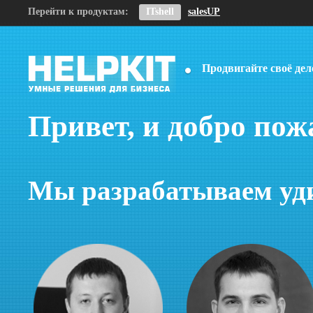
Перейти к продуктам:
ITshell
salesUP
Продвигайте своё де
Привет, и добро пожа
Мы разрабатываем уд